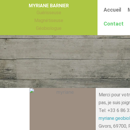
Aller
MYRIANE BARNIER
Accueil
au
Guérisseuse
contenu
Magnétiseuse
Contact
Géobiologue
Merci pour votr
pas, je suis joi
Tel: +33 6 86 
myriane.geobi
Givors, 69700, 