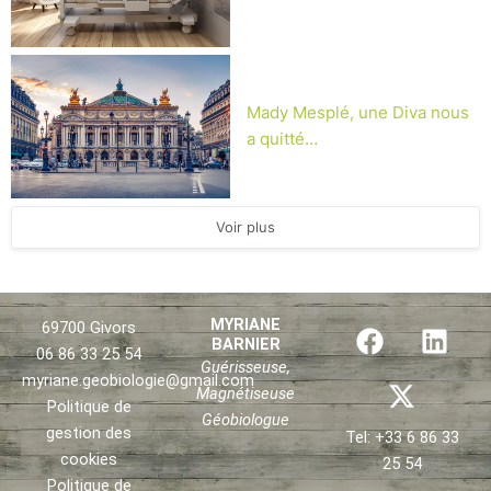
Mady Mesplé, une Diva nous
a quitté…
Voir plus
F
X
L
MYRIANE
69700 Givors
BARNIER
a
-
i
06 86 33 25 54
Guérisseuse,
c
t
n
myriane.geobiologie@gmail.com
Magnétiseuse
e
w
k
Politique de
Géobiologue
b
i
e
gestion des
Tel: +33 6 86 33
o
t
d
cookies
25 54
o
t
i
Politique de