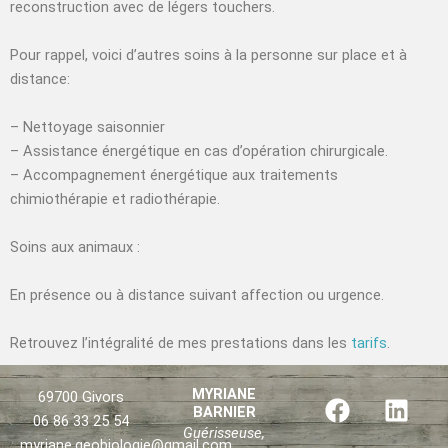
reconstruction avec de légers touchers.
Pour rappel, voici d’autres soins à la personne sur place et à
distance:
– Nettoyage saisonnier
– Assistance énergétique en cas d’opération chirurgicale.
– Accompagnement énergétique aux traitements
chimiothérapie et radiothérapie.
Soins aux animaux :
En présence ou à distance suivant affection ou urgence.
Retrouvez l’intégralité de mes prestations dans les
tarifs
.
F
X
L
MYRIANE
69700 Givors
BARNIER
a
-
i
06 86 33 25 54
Guérisseuse,
c
t
n
myriane.geobiologie@gmail.com