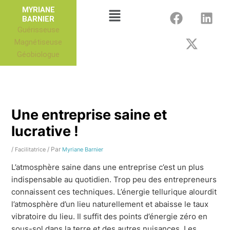
Aller
F
X
L
Menu
MYRIANE
au
BARNIER
a
-
i
Guérisseuse
contenu
c
t
n
Magnétiseuse
e
w
k
Géobiologue
b
i
e
o
t
d
o
t
i
k
e
n
r
Une entreprise saine et
lucrative !
/
/ Par
Facilitatrice
Myriane Barnier
L’atmosphère saine dans une entreprise c’est un plus
indispensable au quotidien. Trop peu des entrepreneurs
connaissent ces techniques. L’énergie tellurique alourdit
l’atmosphère d’un lieu naturellement et abaisse le taux
vibratoire du lieu. Il suffit des points d’énergie zéro en
sous-sol dans la terre et des autres nuisances. Les