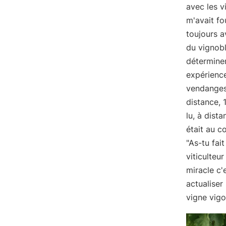
avec les v
m'avait fo
toujours a
du vignobl
déterminer
expérience
vendanges.
distance, 
lu, à dist
était au c
"As-tu fai
viticulteu
miracle c'
actualiser
vigne vigo