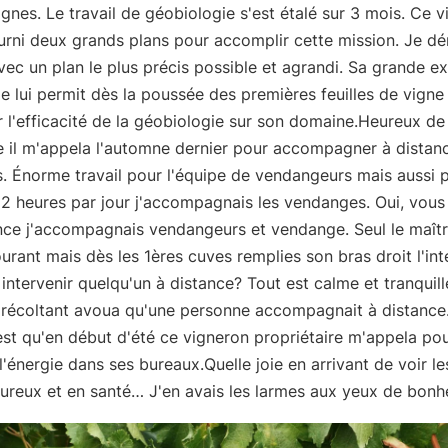
ignes. Le travail de géobiologie s'est étalé sur 3 mois. Ce 
urni deux grands plans pour accomplir cette mission. Je d
vec un plan le plus précis possible et agrandi. Sa grande e
e lui permit dès la poussée des premières feuilles de vigne
 l'efficacité de la géobiologie sur son domaine.Heureux de
 il m'appela l'automne dernier pour accompagner à distanc
 Énorme travail pour l'équipe de vendangeurs mais aussi 
12 heures par jour j'accompagnais les vendanges. Oui, vous
ance j'accompagnais vendangeurs et vendange. Seul le maîtr
ourant mais dès les 1ères cuves remplies son bras droit l'int
t intervenir quelqu'un à distance? Tout est calme et tranquil
r récoltant avoua qu'une personne accompagnait à distance
est qu'en début d'été ce vigneron propriétaire m'appela po
 l'énergie dans ses bureaux.Quelle joie en arrivant de voir l
ureux et en santé… J'en avais les larmes aux yeux de bonh