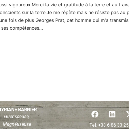
ussi vigoureux.Merci la vie et gratitude à la terre et au trava
scients sur la terre.Je me répète mais ne résiste pas au pl
une fois de plus Georges Prat, cet homme qui m'a transmis
t ses compétences…
F
L
YRIANE BARNIER
a
i
Guérisseuse,
c
n
Magnétiseuse
Tel: +33 6 86 33 25