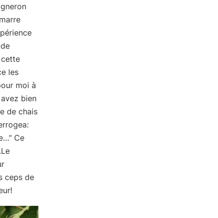
vigneron
émarre
xpérience
 de
 cette
e les
pour moi à
 avez bien
e de chais
errogea:
le…" Ce
.Le
ur
es ceps de
eur!