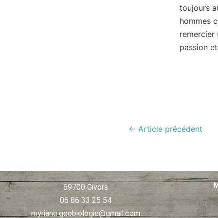
toujours a
hommes con
remercier 
passion e
←
Article précédent
M
69700 Givors
06 86 33 25 54
myriane.geobiologie@gmail.com