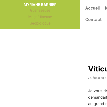
Aller
MYRIANE BARNIER
Accueil
au
Guérisseuse
contenu
Magnétiseuse
Contact
Géobiologue
Vitic
/
Géobiologie
Je vous dé
demandait 
au grand 