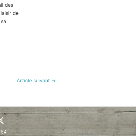
il des
aisir de
 sa
Article suivant
→
X
-
t
 54