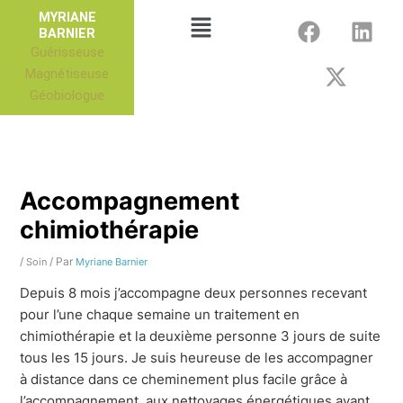
Aller
F
X
L
Menu
MYRIANE
au
BARNIER
a
-
i
Guérisseuse
contenu
c
t
n
Magnétiseuse
e
w
k
Géobiologue
b
i
e
o
t
d
o
t
i
k
e
n
r
Accompagnement
chimiothérapie
/
/ Par
Soin
Myriane Barnier
Depuis 8 mois j’accompagne deux personnes recevant
pour l’une chaque semaine un traitement en
chimiothérapie et la deuxième personne 3 jours de suite
tous les 15 jours. Je suis heureuse de les accompagner
à distance dans ce cheminement plus facile grâce à
l’accompagnement, aux nettoyages énergétiques avant