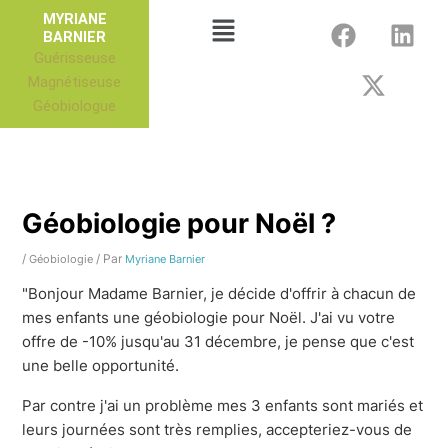
Aller
F
X
L
Menu
MYRIANE
au
BARNIER
a
-
i
Guérisseuse
contenu
c
t
n
Magnétiseuse
e
w
k
Géobiologue
b
i
e
o
t
d
o
t
i
k
e
n
r
Géobiologie pour Noël ?
/
/ Par
Géobiologie
Myriane Barnier
"Bonjour Madame Barnier, je décide d'offrir à chacun de
mes enfants une géobiologie pour Noël. J'ai vu votre
offre de -10% jusqu'au 31 décembre, je pense que c'est
une belle opportunité.
Par contre j'ai un problème mes 3 enfants sont mariés et
leurs journées sont très remplies, accepteriez-vous de