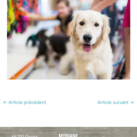
←
Article précédent
Article suivant
→
F
X
L
MYRIANE
69700 Givors