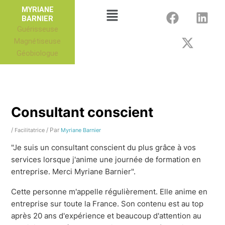
Aller
F
X
L
Menu
MYRIANE
au
BARNIER
a
-
i
Guérisseuse
contenu
c
t
n
Magnétiseuse
e
w
k
Géobiologue
b
i
e
o
t
d
o
t
i
k
e
n
r
Consultant conscient
/
/ Par
Facilitatrice
Myriane Barnier
"Je suis un consultant conscient du plus grâce à vos
services lorsque j'anime une journée de formation en
entreprise. Merci Myriane Barnier".
Cette personne m'appelle régulièrement. Elle anime en
entreprise sur toute la France. Son contenu est au top
après 20 ans d'expérience et beaucoup d'attention au