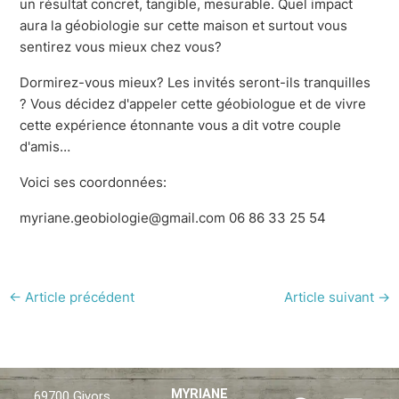
un résultat concret, tangible, mesurable. Quel impact
aura la géobiologie sur cette maison et surtout vous
sentirez vous mieux chez vous?
Dormirez-vous mieux? Les invités seront-ils tranquilles
? Vous décidez d'appeler cette géobiologue et de vivre
cette expérience étonnante vous a dit votre couple
d'amis…
Voici ses coordonnées:
myriane.geobiologie@gmail.com 06 86 33 25 54
←
Article précédent
Article suivant
→
F
X
L
MYRIANE
69700 Givors