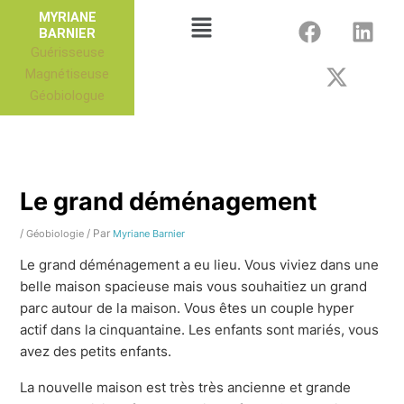
Aller
F
X
L
Menu
MYRIANE
au
BARNIER
a
-
i
Guérisseuse
contenu
c
t
n
Magnétiseuse
e
w
k
Géobiologue
b
i
e
o
t
d
o
t
i
k
e
n
r
Le grand déménagement
/
/ Par
Géobiologie
Myriane Barnier
Le grand déménagement a eu lieu. Vous viviez dans une
belle maison spacieuse mais vous souhaitiez un grand
parc autour de la maison. Vous êtes un couple hyper
actif dans la cinquantaine. Les enfants sont mariés, vous
avez des petits enfants.
La nouvelle maison est très très ancienne et grande