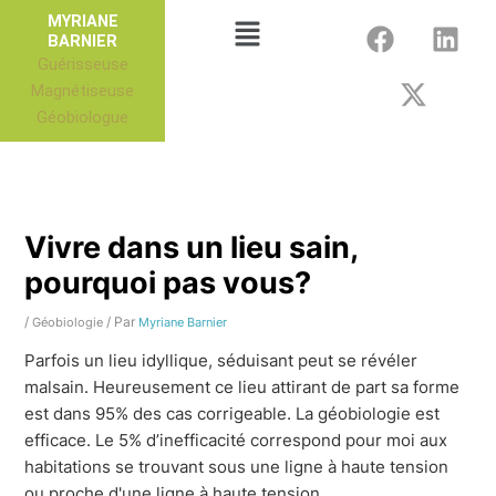
Aller
F
X
L
Menu
MYRIANE
au
BARNIER
a
-
i
Guérisseuse
contenu
c
t
n
Magnétiseuse
e
w
k
Géobiologue
b
i
e
o
t
d
o
t
i
k
e
n
r
Vivre dans un lieu sain,
pourquoi pas vous?
/
/ Par
Géobiologie
Myriane Barnier
Parfois un lieu idyllique, séduisant peut se révéler
malsain. Heureusement ce lieu attirant de part sa forme
est dans 95% des cas corrigeable. La géobiologie est
efficace. Le 5% d’inefficacité correspond pour moi aux
habitations se trouvant sous une ligne à haute tension
ou proche d'une ligne à haute tension.