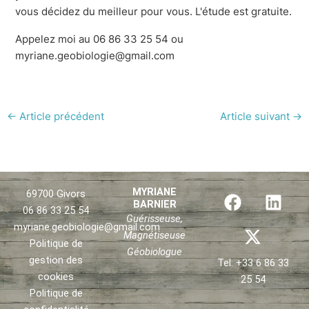
vous décidez du meilleur pour vous. L'étude est gratuite.
Appelez moi au 06 86 33 25 54 ou
myriane.geobiologie@gmail.com
←
Article précédent
Article suivant
→
F
X
L
MYRIANE
69700 Givors
BARNIER
a
-
i
06 86 33 25 54
Guérisseuse,
c
t
n
myriane.geobiologie@gmail.com
Magnétiseuse
e
w
k
Politique de
Géobiologue
b
i
e
gestion des
Tel: +33 6 86 33
o
t
d
cookies
25 54
o
t
i
Politique de