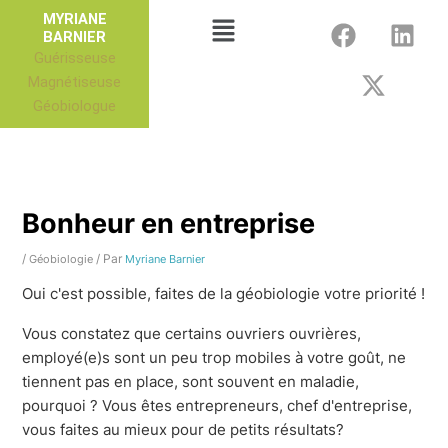
Aller
F
X
L
Menu
MYRIANE
au
BARNIER
a
-
i
Guérisseuse
contenu
c
t
n
Magnétiseuse
e
w
k
Géobiologue
b
i
e
o
t
d
o
t
i
k
e
n
r
Bonheur en entreprise
/
/ Par
Géobiologie
Myriane Barnier
Oui c'est possible, faites de la géobiologie votre priorité !
Vous constatez que certains ouvriers ouvrières,
employé(e)s sont un peu trop mobiles à votre goût, ne
tiennent pas en place, sont souvent en maladie,
pourquoi ? Vous êtes entrepreneurs, chef d'entreprise,
vous faites au mieux pour de petits résultats?