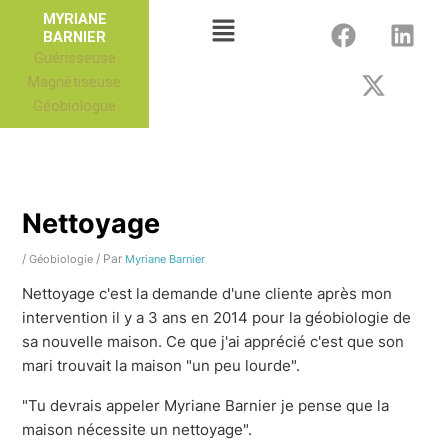
Aller
F
X
L
Menu
MYRIANE
au
BARNIER
a
-
i
Guérisseuse
contenu
c
t
n
Magnétiseuse
e
w
k
Géobiologue
b
i
e
o
t
d
o
t
i
k
e
n
r
Nettoyage
/
/ Par
Géobiologie
Myriane Barnier
Nettoyage c'est la demande d'une cliente après mon
intervention il y a 3 ans en 2014 pour la géobiologie de
sa nouvelle maison. Ce que j'ai apprécié c'est que son
mari trouvait la maison "un peu lourde".
"Tu devrais appeler Myriane Barnier je pense que la
maison nécessite un nettoyage".