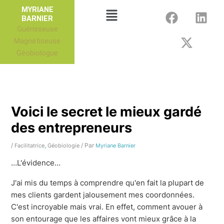
Aller
F
X
L
Menu
MYRIANE
au
BARNIER
a
-
i
Guérisseuse
contenu
c
t
n
Magnétiseuse
e
w
k
Géobiologue
b
i
e
o
t
d
o
t
i
k
e
n
r
Voici le secret le mieux gardé
des entrepreneurs
/
,
/ Par
Facilitatrice
Géobiologie
Myriane Barnier
…L'évidence…
J'ai mis du temps à comprendre qu'en fait la plupart de
mes clients gardent jalousement mes coordonnées.
C'est incroyable mais vrai. En effet, comment avouer à
son entourage que les affaires vont mieux grâce à la