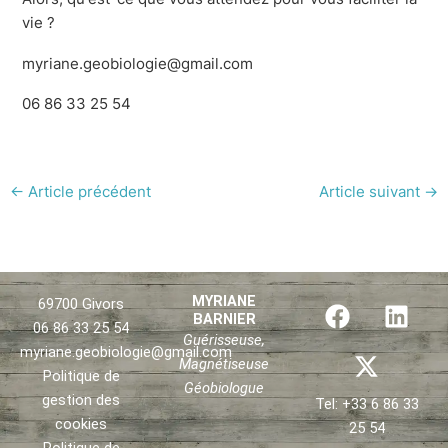
vie ?
myriane.geobiologie@gmail.com
06 86 33 25 54
←
Article précédent
Article suivant
→
F
X
L
MYRIANE
69700 Givors
BARNIER
a
-
i
06 86 33 25 54
Guérisseuse,
c
t
n
myriane.geobiologie@gmail.com
Magnétiseuse
e
w
k
Politique de
Géobiologue
b
i
e
gestion des
Tel: +33 6 86 33
o
t
d
cookies
25 54
Politique de