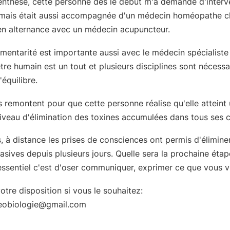
enthèse, cette personne dès le début m'a demandé d'interv
 mais était aussi accompagnée d'un médecin homéopathe 
en alternance avec un médecin acupuncteur.
entarité est importante aussi avec le médecin spécialiste
être humain est un tout et plusieurs disciplines sont nécessa
'équilibre.
 remontent pour que cette personne réalise qu'elle atteint
veau d'élimination des toxines accumulées dans tous ses c
 à distance les prises de consciences ont permis d'élimine
asives depuis plusieurs jours. Quelle sera la prochaine éta
essentiel c'est d'oser communiquer, exprimer ce que vous v
votre disposition si vous le souhaitez:
eobiologie@gmail.com