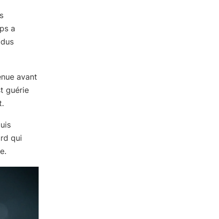
s
rps a
idus
enue avant
t guérie
t.
uis
ard qui
e.