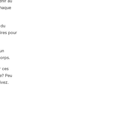
enir au
chaque
 du
ires pour
 un
orps.
r ces
pe? Peu
ivez.