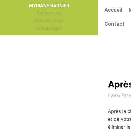
Aller
MYRIANE BARNIER
Accueil
au
Guérisseuse
contenu
Magnétiseuse
Contact
Géobiologue
Après
/
/ Par
Soin
M
Après la c
et de votr
éliminer l