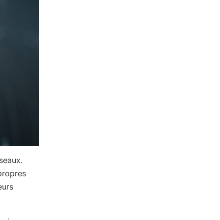
seaux.
propres
eurs