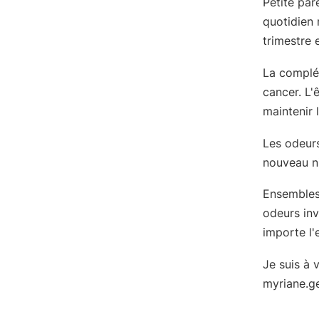
Petite par
quotidien
trimestre 
La complém
cancer. L'
maintenir l
Les odeurs
nouveau ni
Ensembles,
odeurs inv
importe l'
Je suis à 
myriane.g