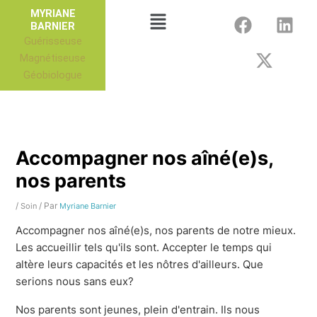
Aller
F
X
L
Menu
MYRIANE
au
BARNIER
a
-
i
Guérisseuse
contenu
c
t
n
Magnétiseuse
e
w
k
Géobiologue
b
i
e
o
t
d
o
t
i
k
e
n
r
Accompagner nos aîné(e)s,
nos parents
/
/ Par
Soin
Myriane Barnier
Accompagner nos aîné(e)s, nos parents de notre mieux.
Les accueillir tels qu'ils sont. Accepter le temps qui
altère leurs capacités et les nôtres d'ailleurs. Que
serions nous sans eux?
Nos parents sont jeunes, plein d'entrain. Ils nous