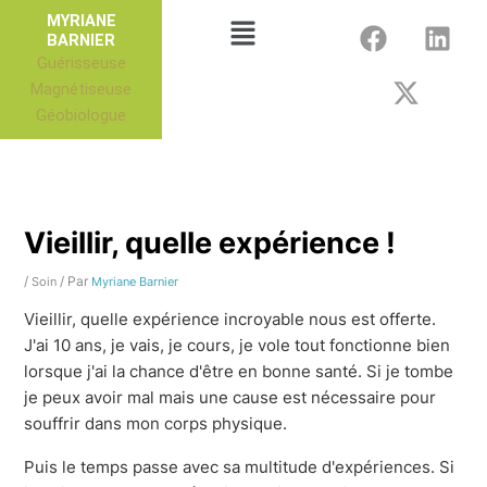
Aller
F
X
L
Menu
MYRIANE
au
BARNIER
a
-
i
Guérisseuse
contenu
c
t
n
Magnétiseuse
e
w
k
Géobiologue
b
i
e
o
t
d
o
t
i
k
e
n
r
Vieillir, quelle expérience !
/
/ Par
Soin
Myriane Barnier
Vieillir, quelle expérience incroyable nous est offerte.
J'ai 10 ans, je vais, je cours, je vole tout fonctionne bien
lorsque j'ai la chance d'être en bonne santé. Si je tombe
je peux avoir mal mais une cause est nécessaire pour
souffrir dans mon corps physique.
Puis le temps passe avec sa multitude d'expériences. Si