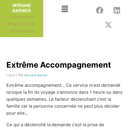
Aller
F
X
L
Menu
MYRIANE
au
BARNIER
a
-
i
Guérisseuse
contenu
c
t
n
Magnétiseuse
e
w
k
Géobiologue
b
i
e
o
t
d
o
t
i
k
e
n
r
Extrême Accompagnement
/
/ Par
Soin
Myriane Barnier
Extrême accompagnement… Ce service m'est demandé
lorsque la fin du voyage s'annonce dans 1 heure ou dans
quelques semaines. Le facteur déclenchant c'est la
famille car la personne concernée ne peut plus décider
pour elle…
Ce qui a déclenché la demande c'est la prise de