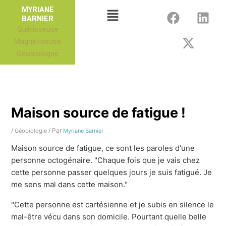
Aller
F
X
L
Menu
MYRIANE
au
BARNIER
a
-
i
Guérisseuse
contenu
c
t
n
Magnétiseuse
e
w
k
Géobiologue
b
i
e
o
t
d
o
t
i
k
e
n
r
Maison source de fatigue !
/
/ Par
Géobiologie
Myriane Barnier
Maison source de fatigue, ce sont les paroles d'une
personne octogénaire. "Chaque fois que je vais chez
cette personne passer quelques jours je suis fatigué. Je
me sens mal dans cette maison."
"Cette personne est cartésienne et je subis en silence le
mal-être vécu dans son domicile. Pourtant quelle belle