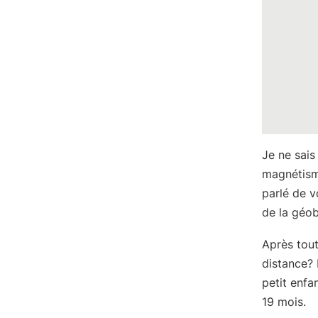
Je ne sais
magnétism
parlé de v
de la géob
Après tout
distance? 
petit enfa
19 mois.