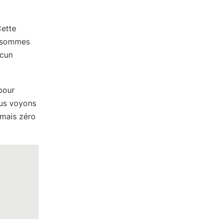
Cette
s sommes
ucun
pour
ous voyons
 mais zéro