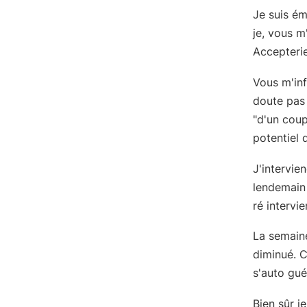
Je suis ém
je, vous m
Accepterie
Vous m'inf
doute pas 
"d'un coup
potentiel 
J'intervie
lendemain 
ré intervi
La semaine
diminué. C
s'auto guér
Bien sûr j