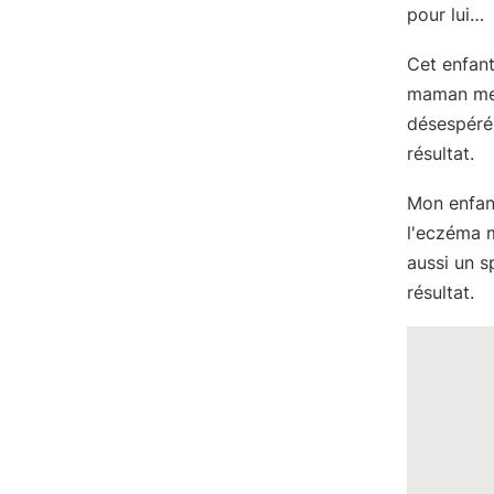
pour lui…
Cet enfant
maman me 
désespérés
résultat.
Mon enfant
l'eczéma m
aussi un s
résultat.