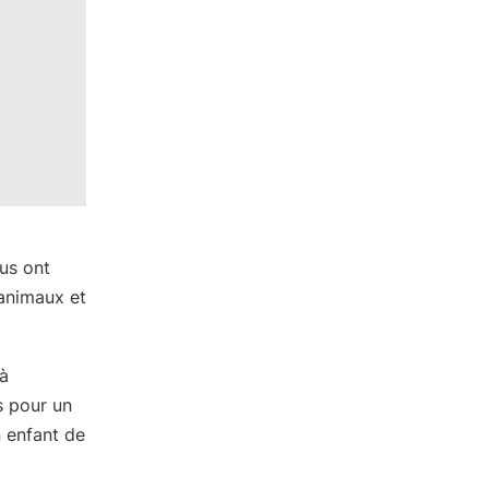
us ont
 animaux et
 à
s pour un
n enfant de