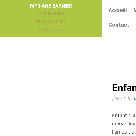
Aller
MYRIANE BARNIER
Accueil
au
Guérisseuse
contenu
Magnétiseuse
Contact
Géobiologue
Enfan
/
/ Par
Soin
M
Enfant qui
merveilleu
l'amour, d