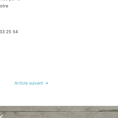
votre
 33 25 54
Article suivant
→
X