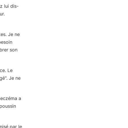
 lui dis-
ur.
es. Je ne
besoin
brer son
ce. Le
gé". Je ne
l'eczéma a
 poussin
nisé par le