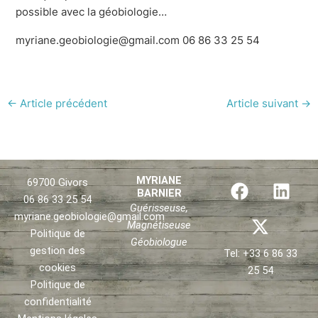
possible avec la géobiologie…
myriane.geobiologie@gmail.com 06 86 33 25 54
←
Article précédent
Article suivant
→
F
X
L
MYRIANE
69700 Givors
BARNIER
a
-
i
06 86 33 25 54
Guérisseuse,
c
t
n
myriane.geobiologie@gmail.com
Magnétiseuse
e
w
k
Politique de
Géobiologue
b
i
e
gestion des
Tel: +33 6 86 33
o
t
d
cookies
25 54
o
t
i
Politique de
confidentialité
k
e
n