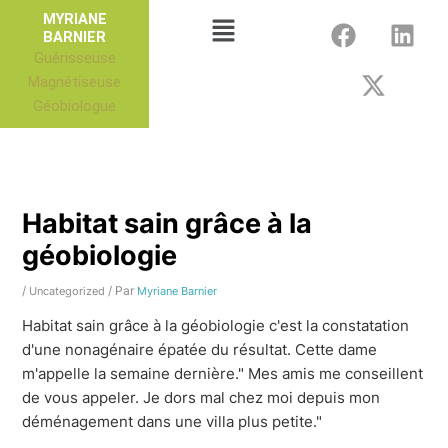
Aller
F
X
L
Menu
MYRIANE
au
BARNIER
a
-
i
Guérisseuse
contenu
c
t
n
Magnétiseuse
e
w
k
Géobiologue
b
i
e
o
t
d
o
t
i
k
e
n
r
Habitat sain grâce à la
géobiologie
/
/ Par
Uncategorized
Myriane Barnier
Habitat sain grâce à la géobiologie c'est la constatation
d'une nonagénaire épatée du résultat. Cette dame
m'appelle la semaine dernière." Mes amis me conseillent
de vous appeler. Je dors mal chez moi depuis mon
déménagement dans une villa plus petite."