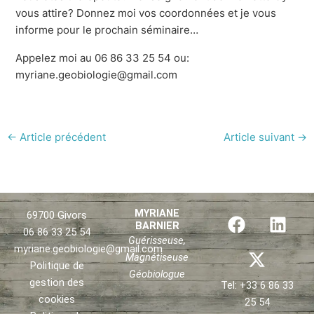
vous attire? Donnez moi vos coordonnées et je vous
informe pour le prochain séminaire…
Appelez moi au 06 86 33 25 54 ou:
myriane.geobiologie@gmail.com
←
Article précédent
Article suivant
→
F
X
L
MYRIANE
69700 Givors
BARNIER
a
-
i
06 86 33 25 54
Guérisseuse,
c
t
n
myriane.geobiologie@gmail.com
Magnétiseuse
e
w
k
Politique de
Géobiologue
b
i
e
gestion des
Tel: +33 6 86 33
o
t
d
cookies
25 54