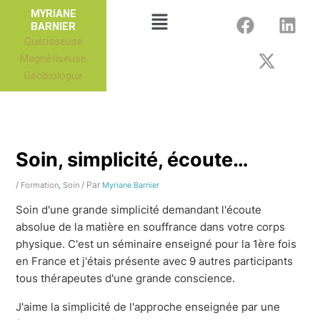
Aller
F
X
L
Menu
MYRIANE
au
BARNIER
a
-
i
Guérisseuse
contenu
c
t
n
Magnétiseuse
e
w
k
Géobiologue
b
i
e
o
t
d
o
t
i
k
e
n
r
Soin, simplicité, écoute…
/
,
/ Par
Formation
Soin
Myriane Barnier
Soin d'une grande simplicité demandant l'écoute
absolue de la matière en souffrance dans votre corps
physique. C'est un séminaire enseigné pour la 1ère fois
en France et j'étais présente avec 9 autres participants
tous thérapeutes d'une grande conscience.
J'aime la simplicité de l'approche enseignée par une