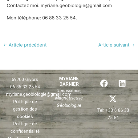
Contactez moi: myriane.geobiologie@gmail.com
Mon téléphone: 06 86 33 25 54.
←
Article précédent
Article suivant
→
F
X
L
MYRIANE
69700 Givors
BARNIER
a
-
i
06 86 33 25 54
Guérisseuse,
c
t
n
myriane.geobiologie@gmail.com
Magnétiseuse
e
w
k
Politique de
Géobiologue
b
i
e
gestion des
Tel: +33 6 86 33
o
t
d
cookies
25 54
o
t
i
Politique de
confidentialité
k
e
n