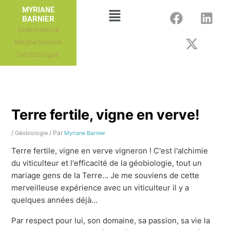
Aller
F
X
L
Menu
MYRIANE
au
BARNIER
a
-
i
Guérisseuse
contenu
c
t
n
Magnétiseuse
e
w
k
Géobiologue
b
i
e
o
t
d
o
t
i
k
e
n
r
Terre fertile, vigne en verve!
/
/ Par
Géobiologie
Myriane Barnier
Terre fertile, vigne en verve vigneron ! C'est l'alchimie
du viticulteur et l'efficacité de la géobiologie, tout un
mariage gens de la Terre… Je me souviens de cette
merveilleuse expérience avec un viticulteur il y a
quelques années déjà…
Par respect pour lui, son domaine, sa passion, sa vie la