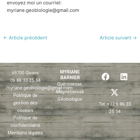
envoyez moi un courriel:
myriane.geobiologie@gmail.com
←
Article précédent
Article suivant
→
F
X
L
MYRIANE
69700 Givors
BARNIER
a
-
i
06 86 33 25 54
Guérisseuse,
c
t
n
myriane.geobiologie@gmail.com
Magnétiseuse
e
w
k
Politique de
Géobiologue
b
i
e
gestion des
Tel: +33 6 86 33
o
t
d
cookies
25 54
o
t
i
Politique de
confidentialité
k
e
n
Mentions légales
r