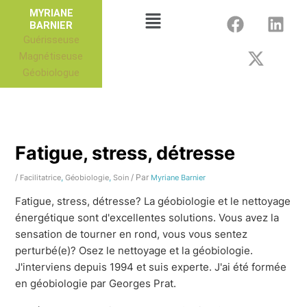
Aller
F
X
L
Menu
MYRIANE
au
BARNIER
a
-
i
Guérisseuse
contenu
c
t
n
Magnétiseuse
e
w
k
Géobiologue
b
i
e
o
t
d
o
t
i
k
e
n
r
Fatigue, stress, détresse
/
,
,
/ Par
Facilitatrice
Géobiologie
Soin
Myriane Barnier
Fatigue, stress, détresse? La géobiologie et le nettoyage
énergétique sont d'excellentes solutions. Vous avez la
sensation de tourner en rond, vous vous sentez
perturbé(e)? Osez le nettoyage et la géobiologie.
J'interviens depuis 1994 et suis experte. J'ai été formée
en géobiologie par Georges Prat.