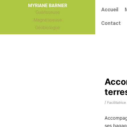
Aller
MYRIANE BARNIER
Accueil
au
Guérisseuse
contenu
Magnétiseuse
Contact
Géobiologue
Acco
terre
/
Facilitatrice
Accompagn
ses bagage