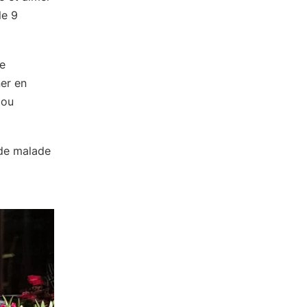
le 9
e
er en
 ou
de malade