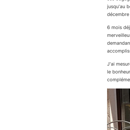
jusqu'au b
décembre 
6 mois dé
merveilleu
demandant 
accompliss
J'ai mesu
le bonheur
complément