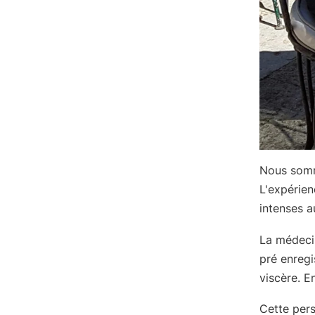
Nous somme
L'expérien
intenses a
La médeci
pré enregi
viscère. E
Cette pers