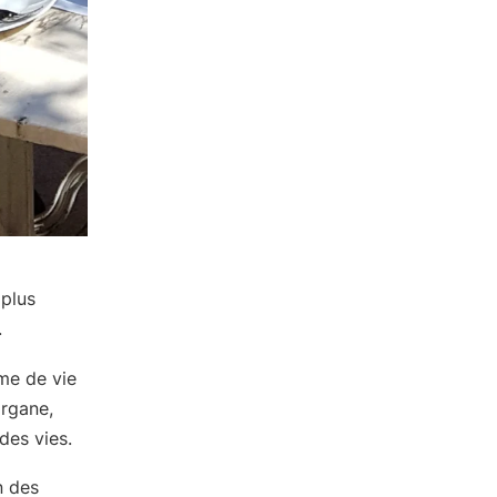
 plus
.
me de vie
organe,
des vies.
n des