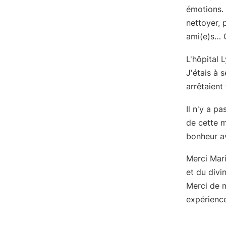
émotions. 
nettoyer, p
ami(e)s… 
L'hôpital 
J'étais à 
arrêtaient
Il n'y a p
de cette m
bonheur av
Merci Mar
et du divi
Merci de m
expérienc