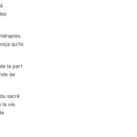
 à
les
thérapies.
onça qu'ils
de la part
onde de
du sacré
la vie.
de