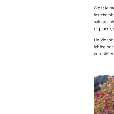
C'est le m
les chambr
saison cal
régénère, 
Un vignobl
initiée pa
compléter 