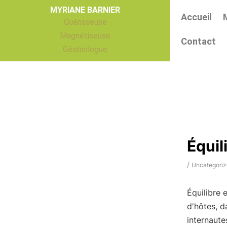
Aller
MYRIANE BARNIER
Accueil
au
Guérisseuse
contenu
Magnétiseuse
Contact
Géobiologue
Équil
/
Uncategoriz
Équilibre 
d'hôtes, d
internaute