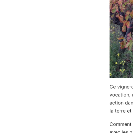
Ce vignero
vocation, 
action dan
la terre et
Comment ré
avec les p