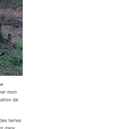
ne
umer mon
sation de
des terres
nt dans