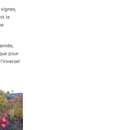
 vignes,
st la
se
année,
ique pour
'inverse!