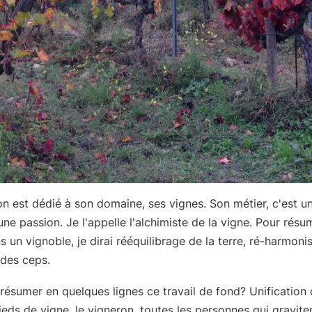
n est dédié à son domaine, ses vignes. Son métier, c'est u
une passion. Je l'appelle l'alchimiste de la vigne. Pour rés
s un vignoble, je dirai rééquilibrage de la terre, ré-harmoni
 des ceps.
sumer en quelques lignes ce travail de fond? Unification 
ieds de vigne, le vigneron, toutes les personnes qui gravite